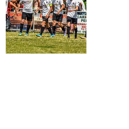
Club amateur à l'esprit familial,
notre club aux couleurs rouge et
noir est piloté par
3 piliers que sont
l'éducatif, le sportif et
Avec plus de 19
l'associatif.
équipes allant des catégories U6-
U7 aux vétérans encadrées par
des éducateurs
compétents, l'une